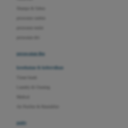
London Taxi
Shampo & Sabun
Love To Dream
perawatan rambut
perawatan mulut
M
perawatan diri
Magformers
Mama's Choice
perawatan ibu
Mamas&Papas
kesehatan & kebersihan
Mamaway
Tissue basah
Maxi Cosi
Laundry & Cleaning
Megabloks
Medical
Micro
Air Purifier & Humidifier
MiDeer
Mimi & Lula
potty
Mini Monkey