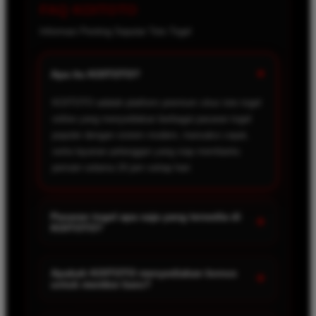
FAQ KOITOTO
Informasi Penting Seputar Toto Togel
+
Apa itu KOITOTO?
KOITOTO adalah platform premium situs toto togel
online yang menyediakan berbagai pasaran togel
populer dengan sistem modern, transaksi cepat,
serta layanan pelanggan yang siap membantu
pemain selama 24 jam setiap hari.
Pasaran togel apa saja yang tersedia di
+
KOITOTO?
KOITOTO menyediakan berbagai pasaran togel
terlengkap yang dapat dimainkan setiap hari.
Apakah KOITOTO menyediakan bonus
+
untuk member baru?
Member dapat menikmati beragam pilihan pasaran
dengan jadwal result yang rutin dan informasi
Ya, KOITOTO menawarkan berbagai promo dan