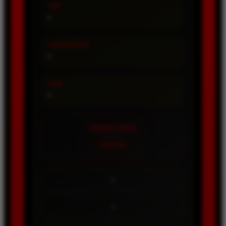
TIPE
-
CONFIDENCE
-
SHIO
-
ANGKA UTAMA
----
-
-