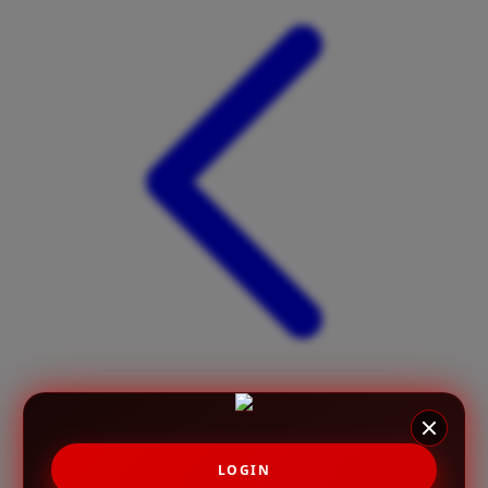
Twistshake
TY Toys
U
V
Veja
Vitaflow
Vtech
W
Waterland
Wellness
LOGIN
X