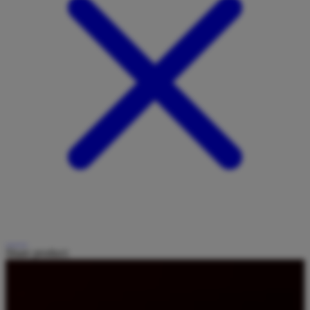
Share product: