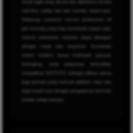
result togel yang akurat dan diperbarui secara
real-time setiap hari dari sumber terpercaya.
Didukung customer service profesional 24
jam nonstop yang siap membantu kapan saja,
seluruh kebutuhan member dapat ditangani
dengan cepat dan responsif. Kombinasi
sistem modern, bonus melimpah, pasaran
terlengkap, serta pelayanan berkualitas
menjadikan KOITOTO sebagai pilihan utama
bagi pemain yang mencari platform situs toto
togel terpercaya dengan pengalaman bermain
terbaik setiap harinya.