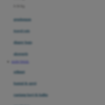
Felt So Sweet
0-36 Kg
Fisher Price
Flipper
gendongan
Friends Of Sally
travel cots
G
diaper bags
Gb
Geko
aksesoris
Graco
AGEN TOGEL
Gund
selimut
H
bantal & sprei
Habbie
Haenim
ranjang bayi & balita
Happy Horse